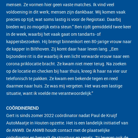
mensen. Ze vormen hier geen vaste matches. Ik vind veel
voldoening in dit werk; mensen zijn dankbaar. Wij komen vaak
precies op tijd, wat soms lastig is voor de Regiotaxi. Daarbij
bieden wij zo mogelijk extra steun.” Ben rijdt gemiddeld twee keer
in de week, waarbij het vaak gaat om tandarts- of
kappersbezoeken. Hij brengt binnenkort een 80-jarige vrouw naar
de kapper in Bilthoven. Zij komt daar haar leven lang. ,,Een
bijzondere rit is die waarbij ik een licht verwarde vrouw naar een
corona priklocatie bracht. Ze kwam niet meer terug. Na zoeken
op de locatie en checken bij haar thuis, kreeg ik haar na vier uur
telefonisch te pakken. Ze kwam een bekende tegen en reed
daarmee naar huis. Ze was mij vergeten. Het was een lastige
situatie, want ik voelde me verantwoordelijk.”
COÖRDINEREND
Gert is sinds zomer 2022 coördinator nadat Paul de Kruijf
AutoMaatje in Houten opzette. Het is een landelijk initiatief van
de ANWB. De ANWB houdt contact met de plaatselijke
coördinator en bepaalt de structuur en regels. Zij leveren ook de