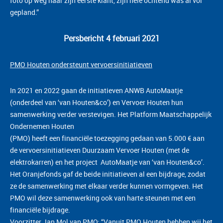
foto op weg naar zijn eerste klant, zijn hele ochtend was al vol
gepland.”
Persbericht 4 februari 2021
PMO Houten ondersteunt vervoersinitiatieven
In 2021 en 2022 gaan de initiatieven ANWB AutoMaatje
(onderdeel van ‘van Houten&co’) en Vervoer Houten hun
samenwerking verder verstevigen. Het Platform Maatschappelijk
Ondernemen Houten
(PMO) heeft een financiële toezegging gedaan van 5.000 € aan
de vervoersinitiatieven Duurzaam Vervoer Houten (met de
elektrokarren) en het project AutoMaatje van ‘van Houten&co’.
Het Oranjefonds gaf de beide initiatieven al een bijdrage, zodat
ze de samenwerking met elkaar verder kunnen vormgeven. Het
PMO wil deze samenwerking ook van harte steunen met een
financiële bijdrage.
Voorzitter Jan Mol van PMO: “Vanuit PMO Houten hebben wij het