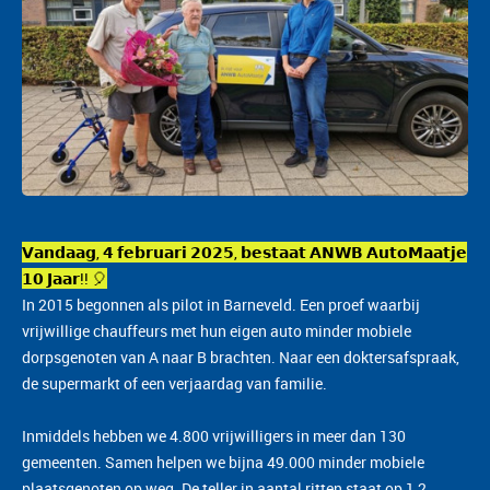
𝗩𝗮𝗻𝗱𝗮𝗮𝗴, 𝟰 𝗳𝗲𝗯𝗿𝘂𝗮𝗿𝗶 𝟮𝟬𝟮𝟱, 𝗯𝗲𝘀𝘁𝗮𝗮𝘁 𝗔𝗡𝗪𝗕 𝗔𝘂𝘁𝗼𝗠𝗮𝗮𝘁𝗷𝗲
𝟭𝟬 𝗝𝗮𝗮𝗿!! 🎈
In 2015 begonnen als pilot in Barneveld. Een proef waarbij
vrijwillige chauffeurs met hun eigen auto minder mobiele
dorpsgenoten van A naar B brachten. Naar een doktersafspraak,
de supermarkt of een verjaardag van familie.
Inmiddels hebben we 4.800 vrijwilligers in meer dan 130
gemeenten. Samen helpen we bijna 49.000 minder mobiele
plaatsgenoten op weg. De teller in aantal ritten staat op 1,2